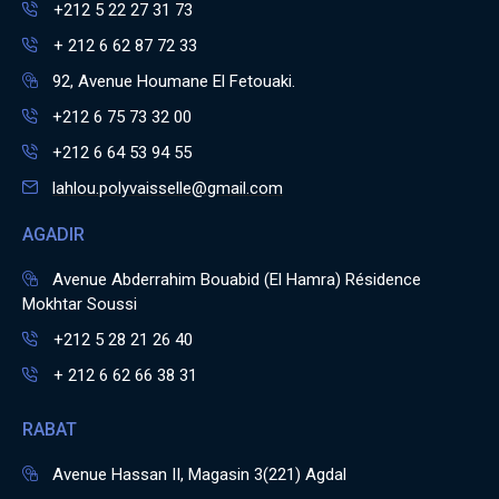
+212 5 22 27 31 73
+ 212 6 62 87 72 33
92, Avenue Houmane El Fetouaki.
+212 6 75 73 32 00
+212 6 64 53 94 55
lahlou.polyvaisselle@gmail.com
AGADIR
Avenue Abderrahim Bouabid (El Hamra) Résidence
Mokhtar Soussi
+212 5 28 21 26 40
+ 212 6 62 66 38 31
RABAT
Avenue Hassan II, Magasin 3(221) Agdal