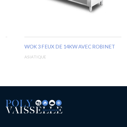
WOK 3 FEUX DE 14KW AVEC ROBINET
ASIATIQUE