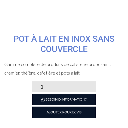
POT À LAIT EN INOX SANS
COUVERCLE
Gamme complète de produits de caféterie proposant :
crémier, théière, cafetière et pots à lait
quantité
de
Pot
BESOIN D'INFORMATION?
à
lait
AJOUTER POUR DEVIS
en
inox