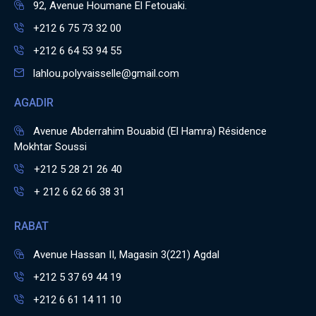
92, Avenue Houmane El Fetouaki.
+212 6 75 73 32 00
+212 6 64 53 94 55
lahlou.polyvaisselle@gmail.com
AGADIR
Avenue Abderrahim Bouabid (El Hamra) Résidence
Mokhtar Soussi
+212 5 28 21 26 40
+ 212 6 62 66 38 31
RABAT
Avenue Hassan II, Magasin 3(221) Agdal
+212 5 37 69 44 19
+212 6 61 14 11 10