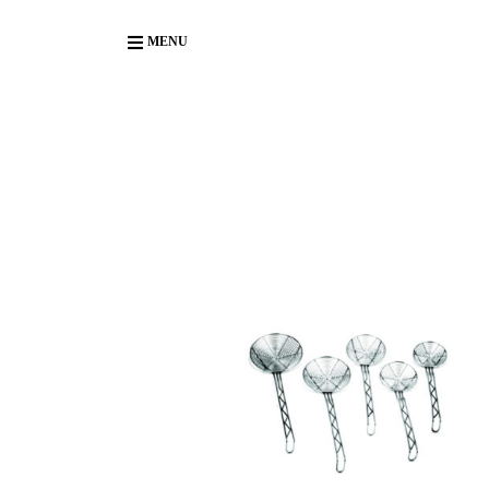
Body
MENU