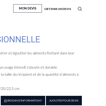
MON DEVIS
OBTENIR UN DEVIS
SIONNELLE
érer et égoutter les aliments flottant dans leur
un usage intensif, robuste et durable.
a taille du récipient et de la quantité d’aliments à
7/20/22,5 cm
antité
BESOIN D'INFORMATION?
AJOUTER POUR DEVIS
e