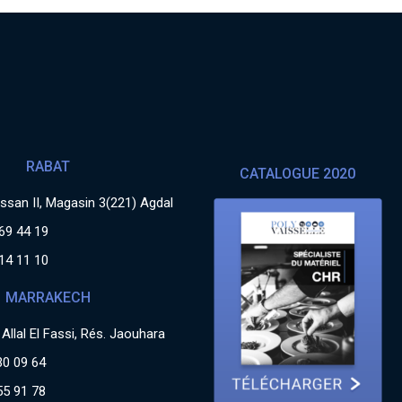
RABAT
CATALOGUE 2020
san II, Magasin 3(221) Agdal
69 44 19
14 11 10
MARRAKECH
Allal El Fassi, Rés. Jaouhara
30 09 64
55 91 78