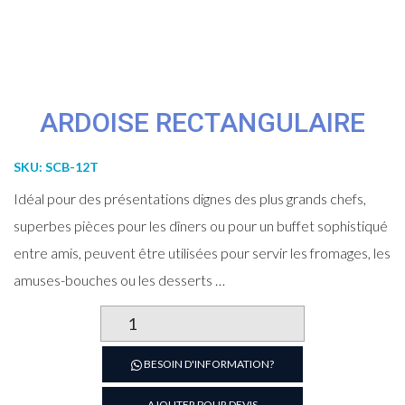
ARDOISE RECTANGULAIRE
SKU:
SCB-12T
Idéal pour des présentations dignes des plus grands chefs,
superbes pièces pour les dîners ou pour un buffet sophistiqué
entre amis, peuvent être utilisées pour servir les fromages, les
amuses-bouches ou les desserts …
quantité
de
Ardoise
BESOIN D'INFORMATION?
rectangulaire
AJOUTER POUR DEVIS