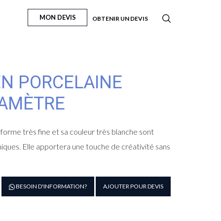
MON DEVIS
OBTENIR UN DEVIS
EN PORCELAINE
IAMÈTRE
 forme très fine et sa couleur très blanche sont
ques. Elle apportera une touche de créativité sans
antité
BESOIN D'INFORMATION?
AJOUTER POUR DEVIS
e
siette
euse