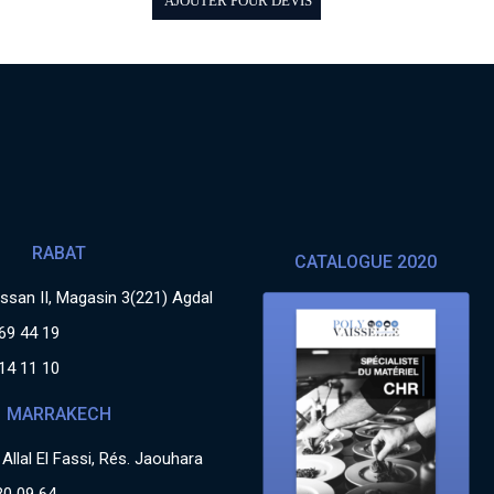
AJOUTER POUR DEVIS
RABAT
CATALOGUE 2020
san II, Magasin 3(221) Agdal
69 44 19
14 11 10
MARRAKECH
Allal El Fassi, Rés. Jaouhara
30 09 64