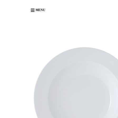
Body
MENU