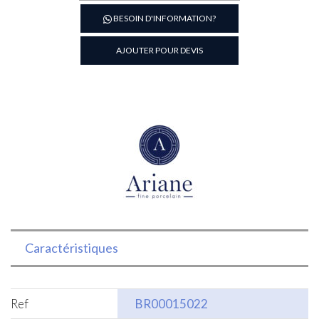
Assiette
BESOIN D'INFORMATION?
ovale
en
AJOUTER POUR DEVIS
porcelaine
blanc
22x16
cm
Caractéristiques
Ref
BR00015022