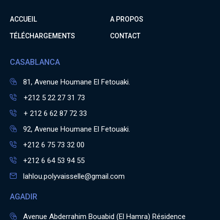
ACCUEIL
A PROPOS
TÉLÉCHARGEMENTS
CONTACT
CASABLANCA
81, Avenue Houmane El Fetouaki.
+212 5 22 27 31 73
+ 212 6 62 87 72 33
92, Avenue Houmane El Fetouaki.
+212 6 75 73 32 00
+212 6 64 53 94 55
lahlou.polyvaisselle@gmail.com
AGADIR
Avenue Abderrahim Bouabid (El Hamra) Résidence