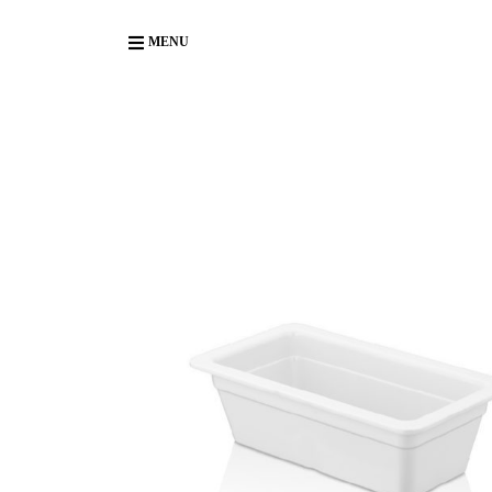
Body
MENU