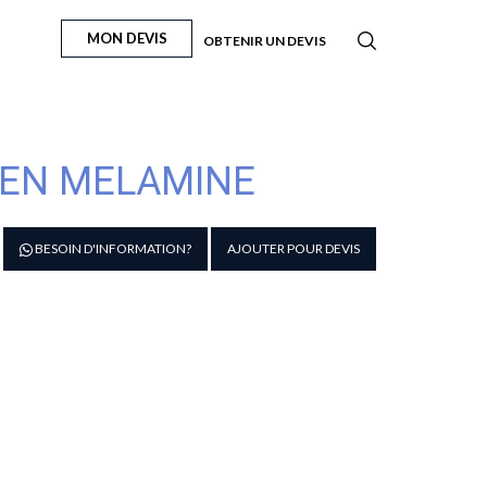
MON DEVIS
OBTENIR UN DEVIS
EN MELAMINE
antité
BESOIN D'INFORMATION?
AJOUTER POUR DEVIS
e
ac
astronome
elamine