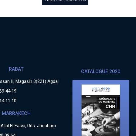
RABAT
CATALOGUE 2020
san II, Magasin 3(221) Agdal
69 44 19
14 11 10
MARRAKECH
Allal El Fassi, Rés. Jaouhara
30 09 64