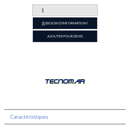
quantité
de
BAC
BESOIN D'INFORMATION?
GASTRONOME
INOX
AJOUTER POUR DEVIS
2/1
(HT
20cm)
TECHNOMAR®
Caractéristiques