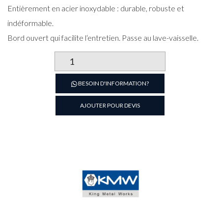
Entièrement en acier inoxydable : durable, robuste et
indéformable.
Bord ouvert qui facilite l‘entretien. Passe au lave-vaisselle.
quantité
de
Bassine
BESOIN D'INFORMATION?
ronde
diamètre
AJOUTER POUR DEVIS
48
cm