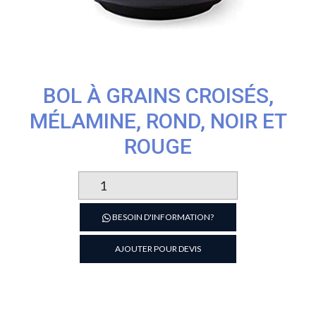
BOL À GRAINS CROISÉS,
MÉLAMINE, ROND, NOIR ET
ROUGE
quantité
de
Bol
BESOIN D'INFORMATION?
à
grains
AJOUTER POUR DEVIS
croisés,
mélamine,
rond,
noir