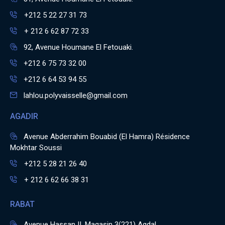
+212 5 22 27 31 73
+ 212 6 62 87 72 33
92, Avenue Houmane El Fetouaki.
+212 6 75 73 32 00
+212 6 64 53 94 55
lahlou.polyvaisselle@gmail.com
AGADIR
Avenue Abderrahim Bouabid (El Hamra) Résidence
Mokhtar Soussi
+212 5 28 21 26 40
+ 212 6 62 66 38 31
RABAT
Avenue Hassan II, Magasin 3(221) Agdal