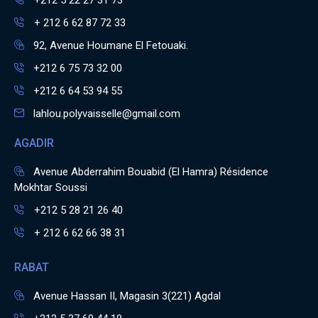
+212 5 22 27 31 73
+ 212 6 62 87 72 33
92, Avenue Houmane El Fetouaki.
+212 6 75 73 32 00
+212 6 64 53 94 55
lahlou.polyvaisselle@gmail.com
AGADIR
Avenue Abderrahim Bouabid (El Hamra) Résidence
Mokhtar Soussi
+212 5 28 21 26 40
+ 212 6 62 66 38 31
RABAT
Avenue Hassan II, Magasin 3(221) Agdal