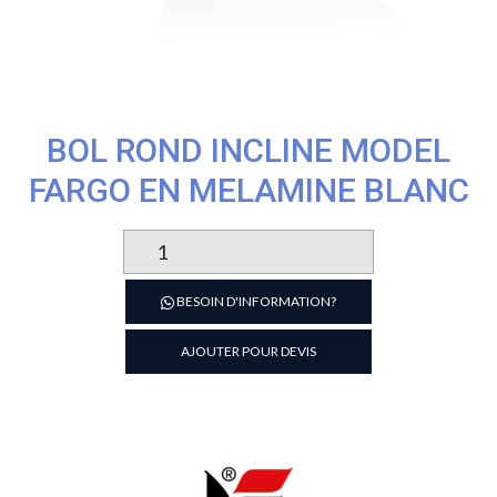
BOL ROND INCLINE MODEL
FARGO EN MELAMINE BLANC
quantité
de
Bol
BESOIN D'INFORMATION?
rond
incline
AJOUTER POUR DEVIS
model
fargo
en
melamine
blanc