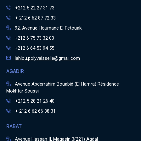
+212 5 22 27 31 73
+ 212 6 62 87 72 33
92, Avenue Houmane El Fetouaki.
+212 6 75 73 32 00
+212 6 64 53 94 55
lahlou.polyvaisselle@gmail.com
AGADIR
Avenue Abderrahim Bouabid (El Hamra) Résidence
Mokhtar Soussi
+212 5 28 21 26 40
+ 212 6 62 66 38 31
RABAT
Avenue Hassan II, Magasin 3(221) Agdal