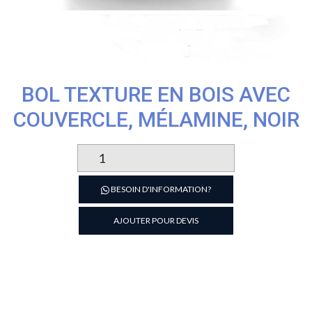
BOL TEXTURE EN BOIS AVEC
COUVERCLE, MÉLAMINE, NOIR
quantité
de
Bol
BESOIN D'INFORMATION?
texture
en
AJOUTER POUR DEVIS
bois
avec
couvercle,
mélamine,
noir