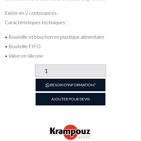
Existe en 2 contenances.
Caractéristiques techniques :
• Bouteille et bouchon en plastique alimentaire
• Bouteille FIFO
• Valve en silicone
quantité
de
BOUTEILLE
BESOIN D'INFORMATION?
SPÉCIALE
PÂTE
AJOUTER POUR DEVIS
À
TARTINER
CAP
946ML
KRAMPOUZ