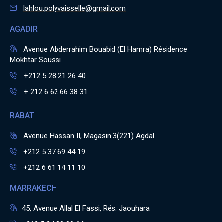
lahlou.polyvaisselle@gmail.com
AGADIR
Avenue Abderrahim Bouabid (El Hamra) Résidence
Mokhtar Soussi
+212 5 28 21 26 40
+ 212 6 62 66 38 31
RABAT
Avenue Hassan II, Magasin 3(221) Agdal
+212 5 37 69 44 19
+212 6 61 14 11 10
MARRAKECH
45, Avenue Allal El Fassi, Rés. Jaouhara