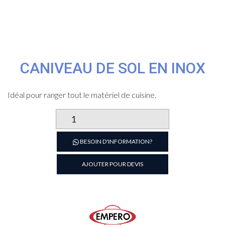
CANIVEAU DE SOL EN INOX
Idéal pour ranger tout le matériel de cuisine.
quantité
de
Caniveau
BESOIN D'INFORMATION?
de
Sol
AJOUTER POUR DEVIS
en
inox