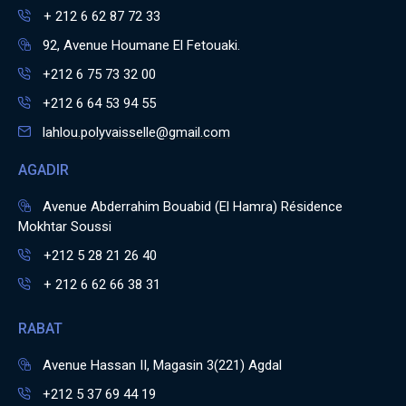
+ 212 6 62 87 72 33
92, Avenue Houmane El Fetouaki.
+212 6 75 73 32 00
+212 6 64 53 94 55
lahlou.polyvaisselle@gmail.com
AGADIR
Avenue Abderrahim Bouabid (El Hamra) Résidence
Mokhtar Soussi
+212 5 28 21 26 40
+ 212 6 62 66 38 31
RABAT
Avenue Hassan II, Magasin 3(221) Agdal
+212 5 37 69 44 19