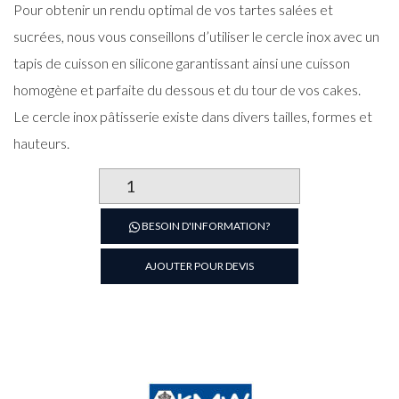
Pour obtenir un rendu optimal de vos tartes salées et
sucrées, nous vous conseillons d’utiliser le cercle inox avec un
tapis de cuisson en silicone garantissant ainsi une cuisson
homogène et parfaite du dessous et du tour de vos cakes.
Le cercle inox pâtisserie existe dans divers tailles, formes et
hauteurs.
quantité
de
Cercle
BESOIN D'INFORMATION?
à
cake
AJOUTER POUR DEVIS
oval
en
inox