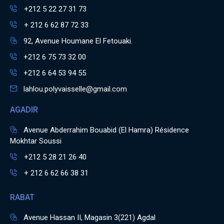
+212 5 22 27 31 73
+ 212 6 62 87 72 33
92, Avenue Houmane El Fetouaki.
+212 6 75 73 32 00
+212 6 64 53 94 55
lahlou.polyvaisselle@gmail.com
AGADIR
Avenue Abderrahim Bouabid (El Hamra) Résidence
Mokhtar Soussi
+212 5 28 21 26 40
+ 212 6 62 66 38 31
RABAT
Avenue Hassan II, Magasin 3(221) Agdal