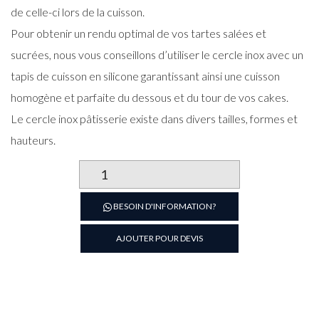
de celle-ci lors de la cuisson.
Pour obtenir un rendu optimal de vos tartes salées et
sucrées, nous vous conseillons d’utiliser le cercle inox avec un
tapis de cuisson en silicone garantissant ainsi une cuisson
homogène et parfaite du dessous et du tour de vos cakes.
Le cercle inox pâtisserie existe dans divers tailles, formes et
hauteurs.
quantité
de
Cercle
BESOIN D'INFORMATION?
à
cake
AJOUTER POUR DEVIS
rond
en
inox