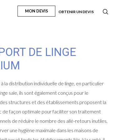
MON DEVIS
OBTENIR UN DEVIS
PORT DE LINGE
NIUM
la distribution individuelle de linge, en particulier
 linge sale, ils sont également conçus pour le
e des structures et des établissements proposent la
ac de façon optimale pour faciliter son traitement
nnels de réduire le nombre des allé-retours inutiles,
erver une hygiène maximale dans les maisons de
ôpitaux et touts les établissements liés à la santé, il