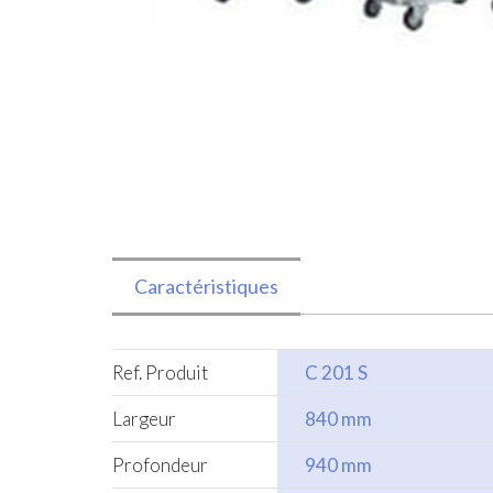
Caractéristiques
Ref. Produit
C 201 S
Largeur
840 mm
Profondeur
940 mm