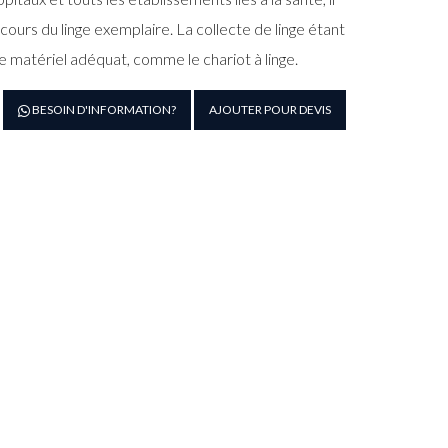
ours du linge exemplaire. La collecte de linge étant
e matériel adéquat, comme le chariot à linge.
antité
BESOIN D'INFORMATION?
AJOUTER POUR DEVIS
e
ariot
e
ansport
e
nge
umide
uminium