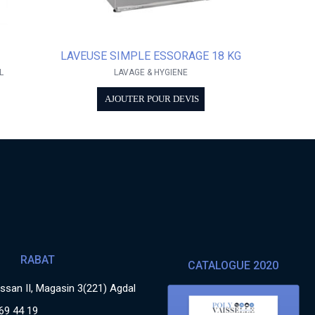
LAVEUSE SIMPLE ESSORAGE 18 KG
L
LAVAGE & HYGIENE
AJOUTER POUR DEVIS
RABAT
CATALOGUE 2020
san II, Magasin 3(221) Agdal
69 44 19