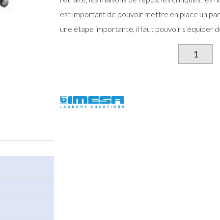
est important de pouvoir mettre en place un parc
une étape importante, il faut pouvoir s’équiper d
qu
d
Ch
d
tr
d
li
h
en
al