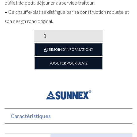
buffet de petit-déjeuner au service traiteur.
• Ce chauffe-plat se distingue par sa construction robuste et
son design rond original.
quantité
de
Chafing
BESOIN D'INFORMATION?
dish
carré
AJOUTER POUR DEVIS
avec
couvercle
en
verre
Sunnex
Caractéristiques