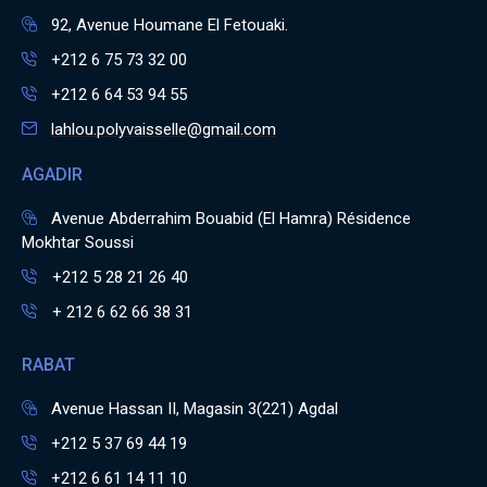
92, Avenue Houmane El Fetouaki.
+212 6 75 73 32 00
+212 6 64 53 94 55
lahlou.polyvaisselle@gmail.com
AGADIR
Avenue Abderrahim Bouabid (El Hamra) Résidence
Mokhtar Soussi
+212 5 28 21 26 40
+ 212 6 62 66 38 31
RABAT
Avenue Hassan II, Magasin 3(221) Agdal
+212 5 37 69 44 19
+212 6 61 14 11 10