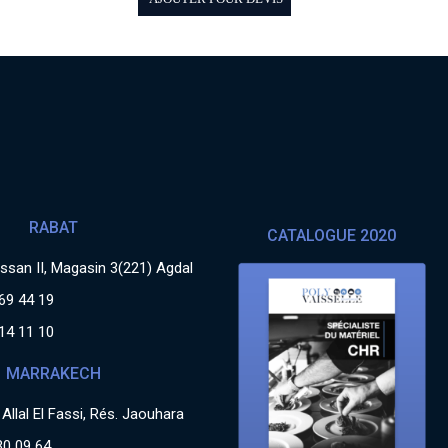
RABAT
CATALOGUE 2020
san II, Magasin 3(221) Agdal
69 44 19
14 11 10
MARRAKECH
Allal El Fassi, Rés. Jaouhara
30 09 64