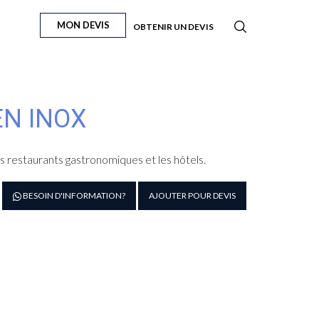
MON DEVIS
OBTENIR UN DEVIS
EN INOX
s restaurants gastronomiques et les hôtels.
antité
BESOIN D'INFORMATION?
AJOUTER POUR DEVIS
e
oche
siette
ox