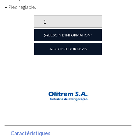
• Pied réglable.
quantité
de
Comptoir
BESOIN D'INFORMATION?
réfrigéré
2
AJOUTER POUR DEVIS
portes
avec
dosseret
2000*700
OLITREM
Caractéristiques