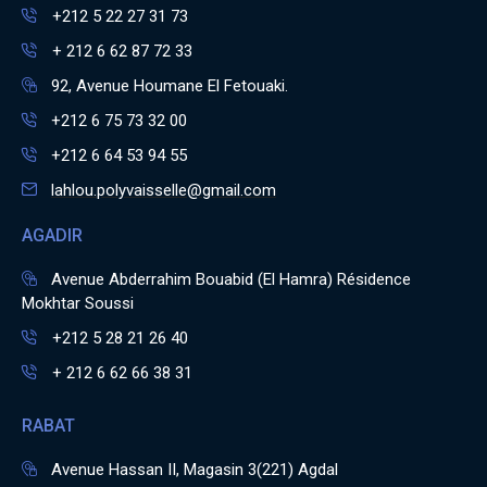
+212 5 22 27 31 73
+ 212 6 62 87 72 33
92, Avenue Houmane El Fetouaki.
+212 6 75 73 32 00
+212 6 64 53 94 55
lahlou.polyvaisselle@gmail.com
AGADIR
Avenue Abderrahim Bouabid (El Hamra) Résidence
Mokhtar Soussi
+212 5 28 21 26 40
+ 212 6 62 66 38 31
RABAT
Avenue Hassan II, Magasin 3(221) Agdal