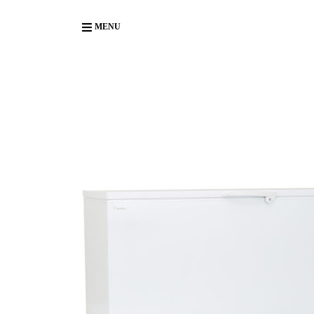
Body
MENU