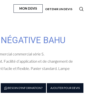
MON DEVIS
OBTENIR UN DEVIS
E NÉGATIVE BAHU
mmercial commercial série S.
t. Facilité d’application et de changement de
 facile et flexible. Panier standard. Lampe
antité
BESOIN D'INFORMATION?
AJOUTER POUR DEVIS
e
trine
rticale