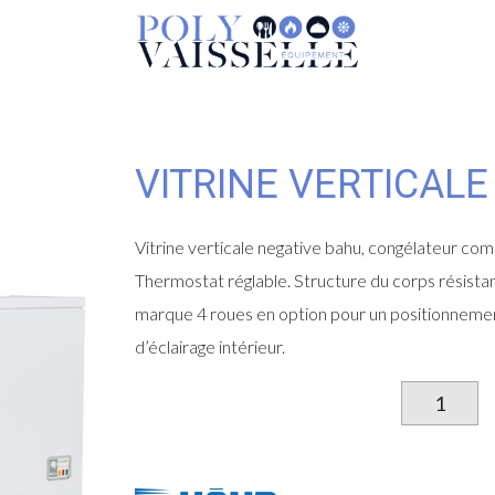
VITRINE VERTICAL
Vitrine verticale negative bahu, congélateur co
Thermostat réglable. Structure du corps résistan
marque 4 roues en option pour un positionnement
d’éclairage intérieur.
qu
d
Vi
ve