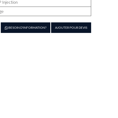
 Injection
ge
antité
BESOIN D'INFORMATION?
AJOUTER POUR DEVIS
e
OUTEAU
AMBON
0CM
ANCHE
OIR
IRGE