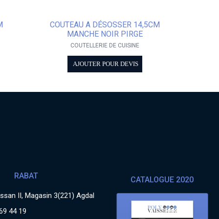
M
COUTEAU A DÉSOSSER 14,5CM
MANCHE NOIR PIRGE
COUTELLERIE DE CUISINE
AJOUTER POUR DEVIS
RABAT
CATALOGUE 2020
san II, Magasin 3(221) Agdal
69 44 19