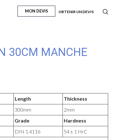
MON DEVIS
OBTENIR UN DEVIS
N 30CM MANCHE
Length
Thickness
300mm
2mm
Grade
Hardness
DIN 1.4116
54 ± 1 HrC