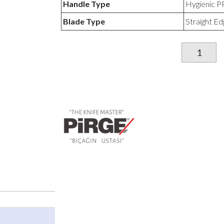
Handle Type
Hygienic PP
Blade Type
Straight Ed
qu
d
C
A
J
3
M
N
P