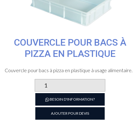
COUVERCLE POUR BACS À
PIZZA EN PLASTIQUE
Couvercle pour bacs à pizza en plastique à usage alimentaire.
quantité
de
Couvercle
BESOIN D'INFORMATION?
pour
bacs
AJOUTER POUR DEVIS
à
pizza
en