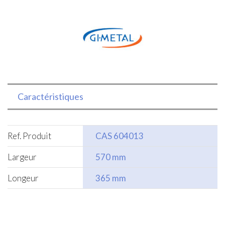
plastique
Caractéristiques
Ref. Produit
CAS 604013
Largeur
570 mm
Longeur
365 mm