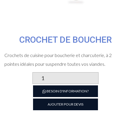
CROCHET DE BOUCHER
Crochets de cuisine pour boucherie et charcuterie, à 2
pointes idéales pour suspendre toutes vos viandes.
quantité
de
Crochet
BESOIN D'INFORMATION?
de
boucher
AJOUTER POUR DEVIS