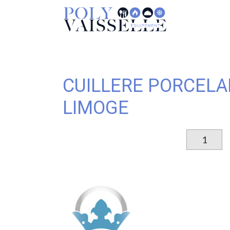
CUILLERE PORCELA
LIMOGE
qu
d
C
P
E
P
D
L