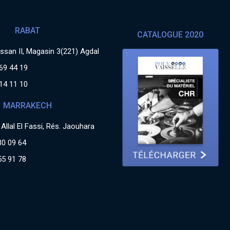
RABAT
CATALOGUE 2020
san II, Magasin 3(221) Agdal
69 44 19
14 11 10
MARRAKECH
Allal El Fassi, Rés. Jaouhara
30 09 64
55 91 78