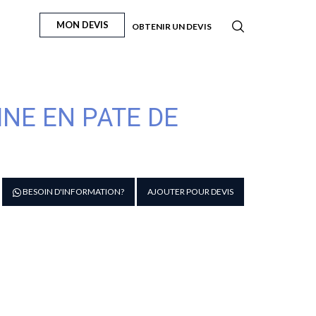
MON DEVIS
OBTENIR UN DEVIS
INE EN PATE DE
antité
BESOIN D'INFORMATION?
AJOUTER POUR DEVIS
e
UILLERE
ORCELAINE
N
ATE
E
IMOGE