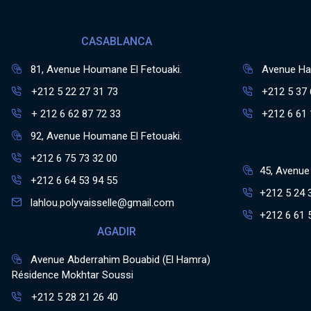
CASABLANCA
81, Avenue Houmane El Fetouaki.
Avenue Has
+212 5 22 27 31 73
+212 5 37 
+ 212 6 62 87 72 33
+212 6 61 
92, Avenue Houmane El Fetouaki.
+212 6 75 73 32 00
45, Avenue 
+212 6 64 53 94 55
+212 5 24 
lahlou.polyvaisselle@gmail.com
+212 6 61 
AGADIR
Avenue Abderrahim Bouabid (El Hamra)
Résidence Mokhtar Soussi
+212 5 28 21 26 40