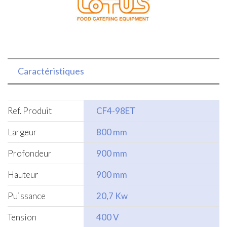
900
Caractéristiques
Ref. Produit
CF4-98ET
Largeur
800 mm
Profondeur
900 mm
Hauteur
900 mm
Puissance
20,7 Kw
Tension
400 V