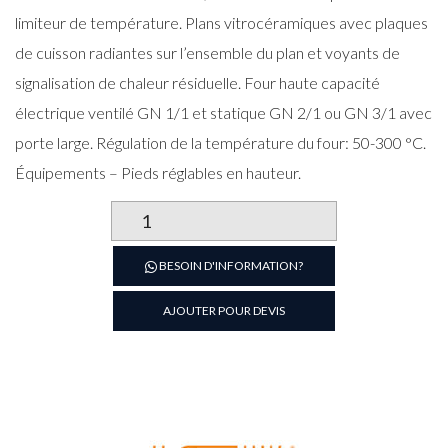
limiteur de température. Plans vitrocéramiques avec plaques
de cuisson radiantes sur l’ensemble du plan et voyants de
signalisation de chaleur résiduelle. Four haute capacité
électrique ventilé GN 1/1 et statique GN 2/1 ou GN 3/1 avec
porte large. Régulation de la température du four: 50-300 °C.
Équipements – Pieds réglables en hauteur.
quantité
de
Cuisinière
BESOIN D'INFORMATION?
4
plaques
AJOUTER POUR DEVIS
rondes
sur
four
Electrique
série