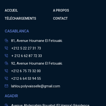
ACCUEIL
A PROPOS
TÉLÉCHARGEMENTS
CONTACT
CASABLANCA
81, Avenue Houmane El Fetouaki.
+212 5 22 27 31 73
+ 212 6 62 87 72 33
92, Avenue Houmane El Fetouaki.
+212 6 75 73 32 00
+212 6 64 53 94 55
lahlou.polyvaisselle@gmail.com
AGADIR
Avenue Abderrahim Bouabid (El Hamra) Résidence