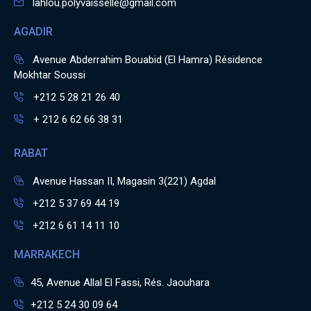
lahlou.polyvaisselle@gmail.com
AGADIR
Avenue Abderrahim Bouabid (El Hamra) Résidence
Mokhtar Soussi
+212 5 28 21 26 40
+ 212 6 62 66 38 31
RABAT
Avenue Hassan II, Magasin 3(221) Agdal
+212 5 37 69 44 19
+212 6 61 14 11 10
MARRAKECH
45, Avenue Allal El Fassi, Rés. Jaouhara
+212 5 24 30 09 64