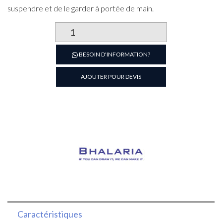
suspendre et de le garder à portée de main.
quantité
de
Ecumoire
BESOIN D'INFORMATION?
monobloc
professionnel
AJOUTER POUR DEVIS
Caractéristiques