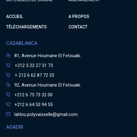
ACCUEIL
A PROPOS
TÉLÉCHARGEMENTS
CONTACT
CASABLANCA
81, Avenue Houmane El Fetouaki.
+212 5 22 27 31 73
+ 212 6 62 87 72 33
92, Avenue Houmane El Fetouaki.
+212 6 75 73 32 00
+212 6 64 53 94 55
lahlou.polyvaisselle@gmail.com
AGADIR