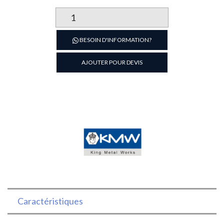
quantité
de
ECUMOIRE
BESOIN D'INFORMATION?
PROFESSIONNE
EN
AJOUTER POUR DEVIS
INOX
14CM
KING
METAL
Caractéristiques