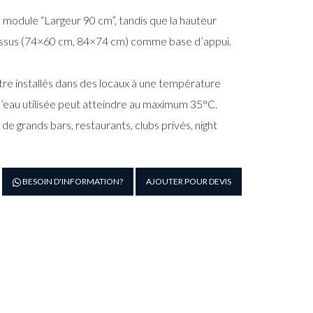
 module “Largeur 90 cm”, tandis que la hauteur
dessus (74×60 cm, 84×74 cm) comme base d’appui.
être installés dans des locaux à une température
’eau utilisée peut atteindre au maximum 35°C.
e grands bars, restaurants, clubs privés, night
antité
BESOIN D'INFORMATION?
AJOUTER POUR DEVIS
e
brique
açons
ofessionnelle
ubes
ein)
r