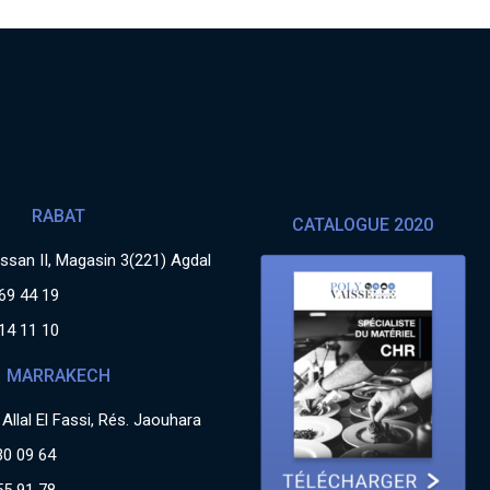
RABAT
CATALOGUE 2020
san II, Magasin 3(221) Agdal
69 44 19
14 11 10
MARRAKECH
Allal El Fassi, Rés. Jaouhara
30 09 64
55 91 78