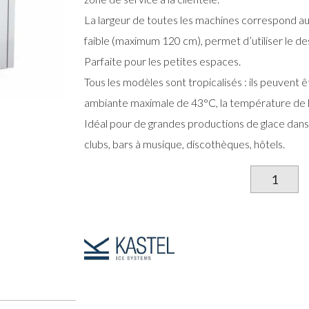
La largeur de toutes les machines correspond au
faible (maximum 120 cm), permet d’utiliser le 
Parfaite pour les petites espaces.
Tous les modèles sont tropicalisés : ils peuvent 
ambiante maximale de 43°C, la température de l
Idéal pour de grandes productions de glace dans d
clubs, bars à musique, discothèques, hôtels.
qu
d
Fa
gl
pr
(c
pl
à
ai