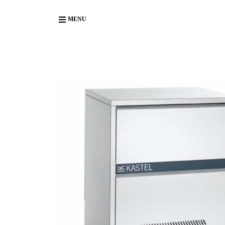
Body
MENU