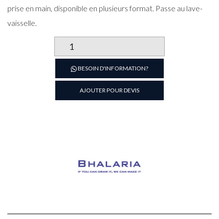
prise en main, disponible en plusieurs format. Passe au lave-
vaisselle.
quantité
de
Fouet
BESOIN D'INFORMATION?
de
cuisine
AJOUTER POUR DEVIS
professionnel