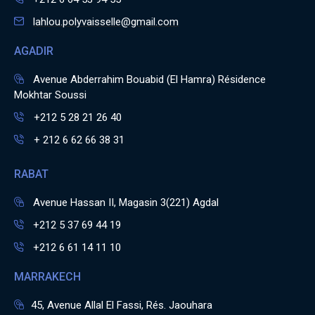
lahlou.polyvaisselle@gmail.com
AGADIR
Avenue Abderrahim Bouabid (El Hamra) Résidence
Mokhtar Soussi
+212 5 28 21 26 40
+ 212 6 62 66 38 31
RABAT
Avenue Hassan II, Magasin 3(221) Agdal
+212 5 37 69 44 19
+212 6 61 14 11 10
MARRAKECH
45, Avenue Allal El Fassi, Rés. Jaouhara