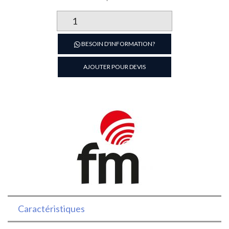
quantité
de
Four
BESOIN D'INFORMATION?
4
niveaux
AJOUTER POUR DEVIS
avec
options
humidificateur
et
grill
Caractéristiques