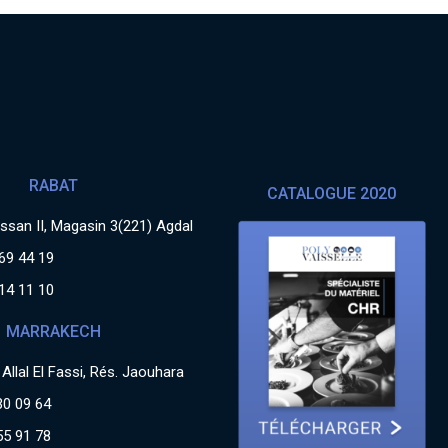
RABAT
CATALOGUE 2020
san II, Magasin 3(221) Agdal
69 44 19
14 11 10
MARRAKECH
Allal El Fassi, Rés. Jaouhara
30 09 64
55 91 78