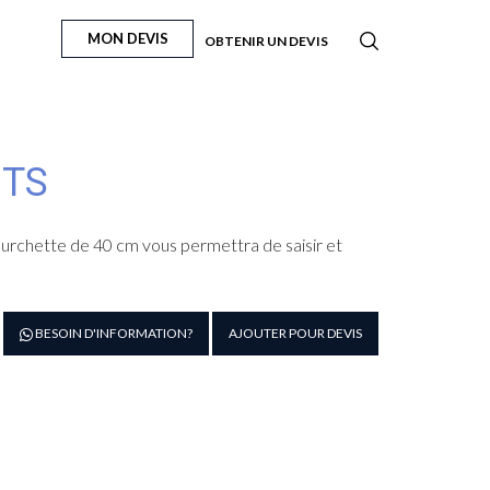
MON DEVIS
OBTENIR UN DEVIS
NTS
ourchette de 40 cm vous permettra de saisir et
antité
BESOIN D'INFORMATION?
AJOUTER POUR DEVIS
e
urchette
nts