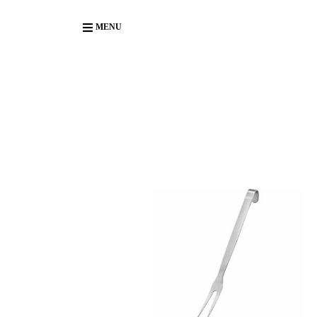
Body
MENU