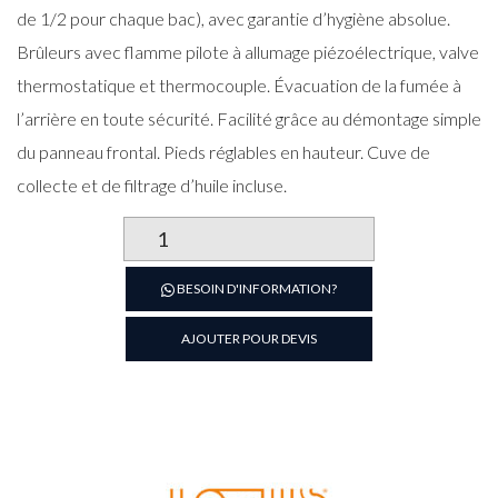
de 1/2 pour chaque bac), avec garantie d’hygiène absolue.
Brûleurs avec flamme pilote à allumage piézoélectrique, valve
thermostatique et thermocouple. Évacuation de la fumée à
l’arrière en toute sécurité. Facilité grâce au démontage simple
du panneau frontal. Pieds réglables en hauteur. Cuve de
collecte et de filtrage d’huile incluse.
quantité
de
Friteuse
BESOIN D'INFORMATION?
simple
18L
AJOUTER POUR DEVIS
à
Gaz
Série
700