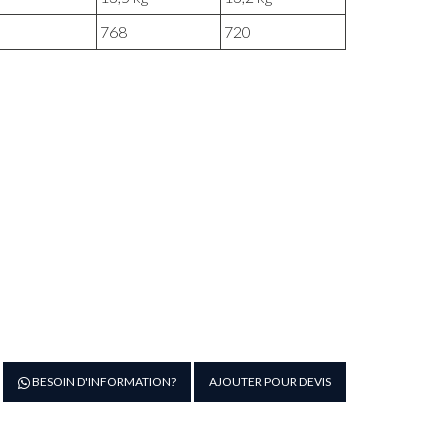
768
720
antité
BESOIN D'INFORMATION?
AJOUTER POUR DEVIS
e
OBELET
ICARDIE