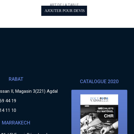
ART DE LA TABLE
AJOUTER POUR DEVIS
RABAT
CATALOGUE 2020
san II, Magasin 3(221) Agdal
69 44 19
14 11 10
MARRAKECH