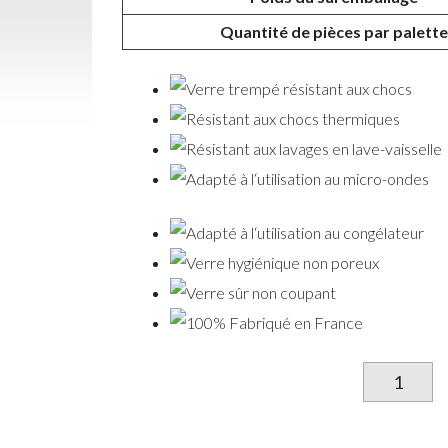
Quantité de pièces par palette
qu
d
G
P