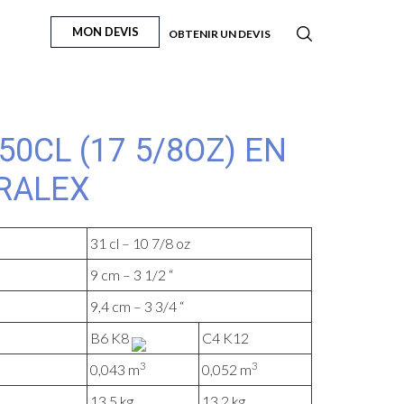
MON DEVIS
OBTENIR UN DEVIS
50CL (17 5/8OZ) EN
RALEX
31 cl – 10 7/8 oz
9 cm – 3 1/2 “
9,4 cm – 3 3/4 “
B6 K8
C4 K12
3
3
0,043 m
0,052 m
13,5 kg
13,2 kg