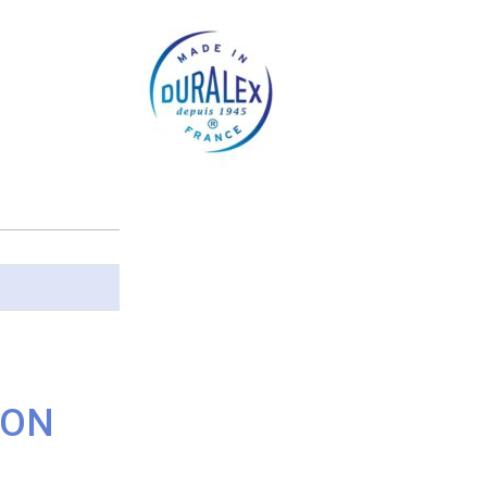
5
(1
5
E
V
M
D
ION