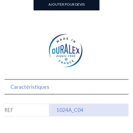
TRANSPARENT
AJOUTER POUR DEVIS
13CL
EN
VERRE
4/2oz
Caractéristiques
REF
1024A_C04