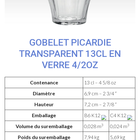
GOBELET PICARDIE
TRANSPARENT 13CL EN
VERRE 4/2OZ
Contenance
13 cl – 4 5/8 oz
Diamètre
6,9 cm – 2 3/4 “
Hauteur
7,2 cm – 2 7/8 “
Emballage
B6 K12
C4 K12
3
3
Volume du suremballage
0,028 m
0,024 m
Poids du suremballage
7,94 kg
5,69 kg