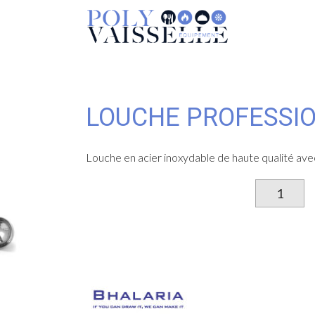
LOUCHE PROFESSIO
Louche en acier inoxydable de haute qualité av
qu
d
L
pr
en
in