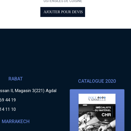
USTENSILES DE CUISINE
AJOUTER POUR DEVIS
RABAT
CATALOGUE 2020
san II, Magasin 3(221) Agdal
69 44 19
14 11 10
MARRAKECH