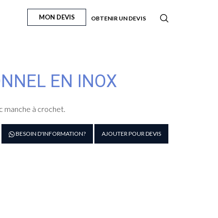
MON DEVIS
OBTENIR UN DEVIS
NNEL EN INOX
ec manche à crochet.
antité
BESOIN D'INFORMATION?
AJOUTER POUR DEVIS
e
ouche
ofessionnel
ox