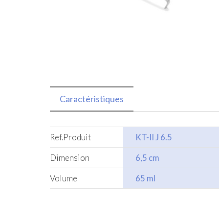
Caractéristiques
Ref.Produit
KT-II J 6.5
Dimension
6,5 cm
Volume
65 ml