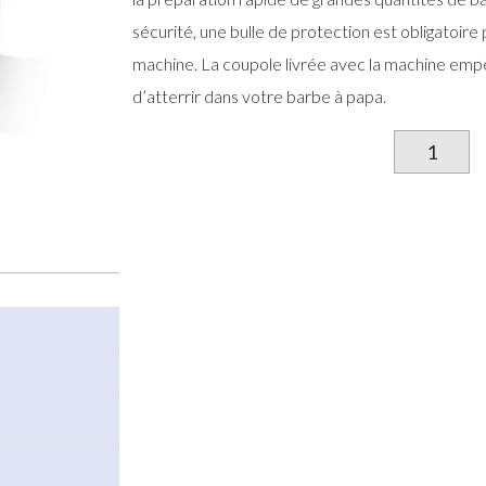
sécurité, une bulle de protection est obligatoire po
machine. La coupole livrée avec la machine empê
d’atterrir dans votre barbe à papa.
qu
d
M
b
à
p
pr
X