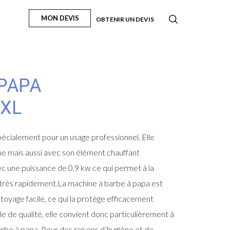
MON DEVIS
OBTENIR UN DEVIS
PAPA
 XL
pécialement pour un usage professionnel. Elle
e mais aussi avec son élément chauffant
ec une puissance de 0,9 kw ce qui permet à la
très rapidement.La machine à barbe à papa est
toyage facile, ce qui la protège efficacement
e de qualité, elle convient donc particulièrement à
arbe à papa. Pour des raisons d’hygiène et de