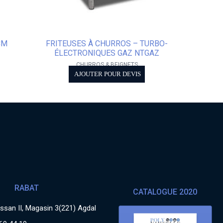
CM
FRITEUSES À CHURROS – TURBO-
ÉLECTRONIQUES GAZ NTGAZ
CHURROS & BEIGNETS
AJOUTER POUR DEVIS
RABAT
CATALOGUE 2020
san II, Magasin 3(221) Agdal