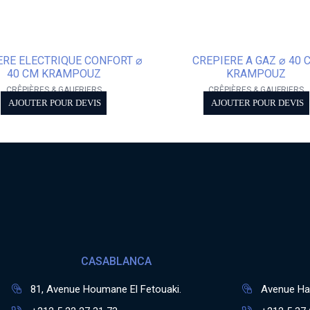
ERE ELECTRIQUE CONFORT ⌀
CREPIERE A GAZ ⌀ 40 
40 CM KRAMPOUZ
KRAMPOUZ
CRÊPIÈRES & GAUFRIERS
CRÊPIÈRES & GAUFRIERS
AJOUTER POUR DEVIS
AJOUTER POUR DEVIS
CASABLANCA
81, Avenue Houmane El Fetouaki.
Avenue Has