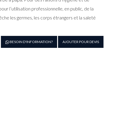
ur l’utilisation professionnelle, en public, de la
che les germes, les corps étrangers et la saleté
antité
BESOIN D'INFORMATION?
AJOUTER POUR DEVIS
e
achine
arbe
apa
ofessionnelle
L