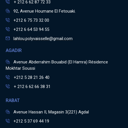
+ 212 6 62 87 72 33
92, Avenue Houmane El Fetouaki.
+212 6 75 73 32 00
+212 6 64 53 94 55
lahlou.polyvaisselle@gmail.com
AGADIR
Avenue Abderrahim Bouabid (El Hamra) Résidence
Mokhtar Soussi
+212 5 28 21 26 40
+ 212 6 62 66 38 31
RABAT
Avenue Hassan II, Magasin 3(221) Agdal
+212 5 37 69 44 19