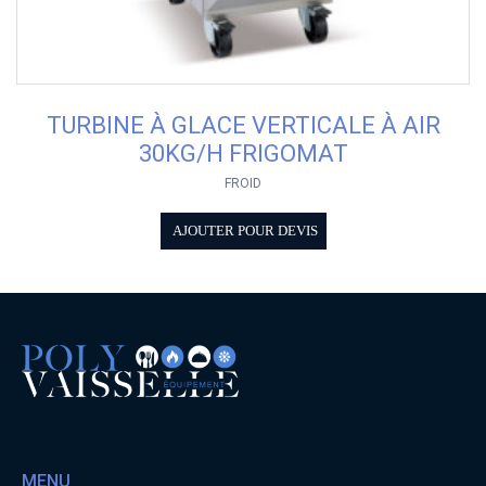
TURBINE À GLACE VERTICALE À AIR
30KG/H FRIGOMAT
FROID
AJOUTER POUR DEVIS
MENU