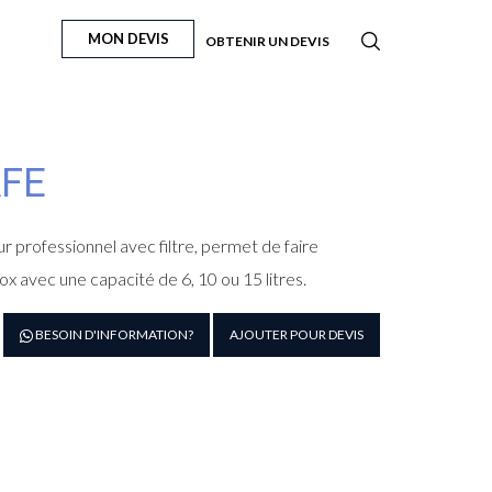
MON DEVIS
OBTENIR UN DEVIS
AFE
 professionnel avec filtre, permet de faire
ox avec une capacité de 6, 10 ou 15 litres.
antité
BESOIN D'INFORMATION?
AJOUTER POUR DEVIS
e
rcolateur
fe