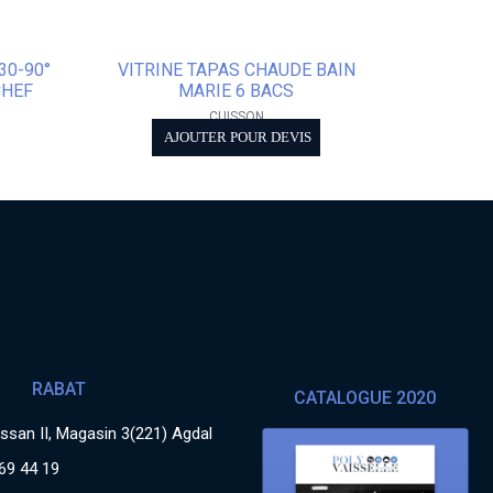
30-90°
VITRINE TAPAS CHAUDE BAIN
CHEF
MARIE 6 BACS
CUISSON
AJOUTER POUR DEVIS
RABAT
CATALOGUE 2020
san II, Magasin 3(221) Agdal
69 44 19