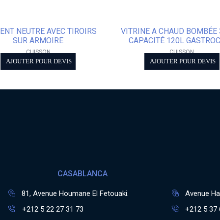
ENT NEUTRE AVEC TIROIRS
VITRINE A CHAUD BOMBÉE 
SUR ARMOIRE
CAPACITÉ 120L GASTRO
CUISSON
CUISSON
AJOUTER POUR DEVIS
AJOUTER POUR DEVIS
CASABLANCA
81, Avenue Houmane El Fetouaki.
Avenue Has
+212 5 22 27 31 73
+212 5 37 