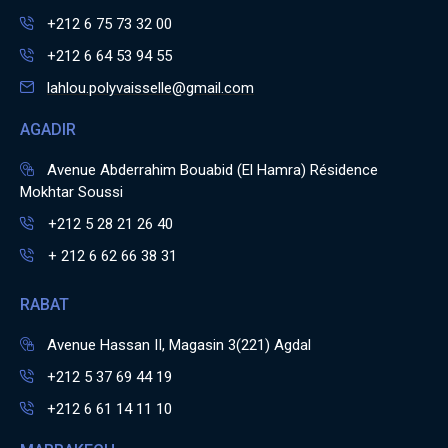
+212 6 75 73 32 00
+212 6 64 53 94 55
lahlou.polyvaisselle@gmail.com
AGADIR
Avenue Abderrahim Bouabid (El Hamra) Résidence
Mokhtar Soussi
+212 5 28 21 26 40
+ 212 6 62 66 38 31
RABAT
Avenue Hassan II, Magasin 3(221) Agdal
+212 5 37 69 44 19
+212 6 61 14 11 10