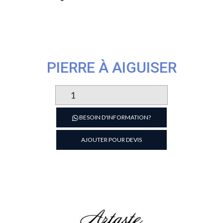
PIERRE À AIGUISER
quantité
de
Pierre
BESOIN D'INFORMATION?
à
aiguiser
AJOUTER POUR DEVIS