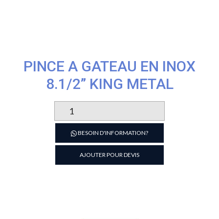
PINCE A GATEAU EN INOX
8.1/2” KING METAL
quantité
de
PINCE
BESOIN D'INFORMATION?
A
GATEAU
AJOUTER POUR DEVIS
EN
INOX
8.1/2''
KING
METAL