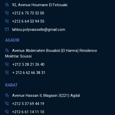
92, Avenue Houmane El Fetouaki.
+212 6 75 73 32 00
+212 6 64 53 94 55
lahlou.polyvaisselle@gmail.com
AGADIR
Avenue Abderrahim Bouabid (El Hamra) Résidence
Mokhtar Soussi
+212 5 28 21 26 40
+ 212 6 62 66 38 31
RABAT
Avenue Hassan II, Magasin 3(221) Agdal
+212 5 37 69 44 19
+212 6 61 14 11 10