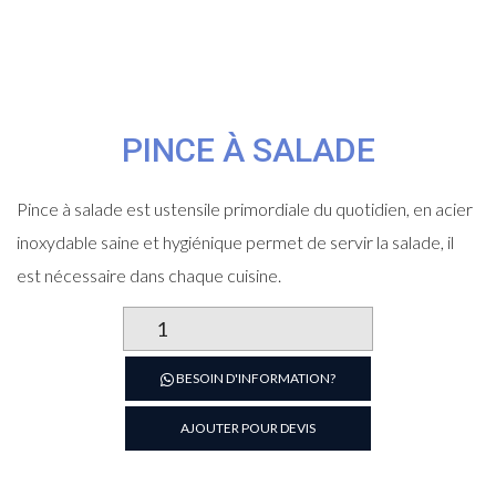
PINCE À SALADE
Pince à salade est ustensile primordiale du quotidien, en acier
inoxydable saine et hygiénique permet de servir la salade, il
est nécessaire dans chaque cuisine.
quantité
de
Pince
BESOIN D'INFORMATION?
à
salade
AJOUTER POUR DEVIS