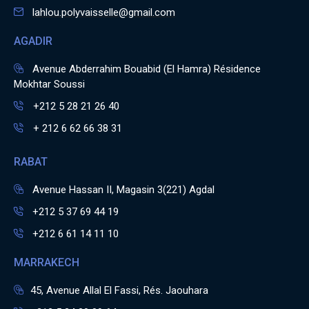
lahlou.polyvaisselle@gmail.com
AGADIR
Avenue Abderrahim Bouabid (El Hamra) Résidence
Mokhtar Soussi
+212 5 28 21 26 40
+ 212 6 62 66 38 31
RABAT
Avenue Hassan II, Magasin 3(221) Agdal
+212 5 37 69 44 19
+212 6 61 14 11 10
MARRAKECH
45, Avenue Allal El Fassi, Rés. Jaouhara