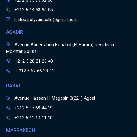
+212 6 75 73 32 00
+212 6 64 53 94 55
lahlou.polyvaisselle@gmail.com
AGADIR
Avenue Abderrahim Bouabid (El Hamra) Résidence
Mokhtar Soussi
+212 5 28 21 26 40
+ 212 6 62 66 38 31
RABAT
Avenue Hassan II, Magasin 3(221) Agdal
+212 5 37 69 44 19
+212 6 61 14 11 10
MARRAKECH