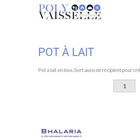
POT À LAIT
Pot à lait en inox. Sert aussi de récipient pour 
qu
d
P
à
la