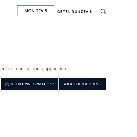
MON DEVIS
OBTENIR UN DEVIS
créer une mousse pour cappuccino.
antité
BESOIN D'INFORMATION?
AJOUTER POUR DEVIS
e
ot
it