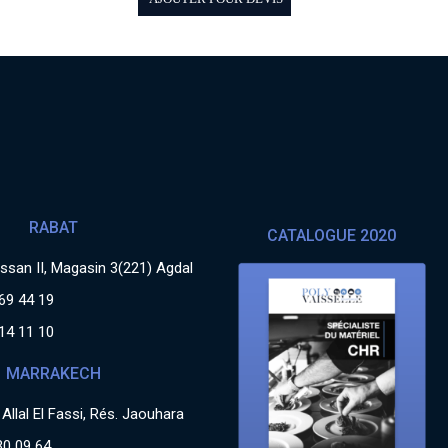
RABAT
CATALOGUE 2020
san II, Magasin 3(221) Agdal
69 44 19
14 11 10
MARRAKECH
Allal El Fassi, Rés. Jaouhara
30 09 64