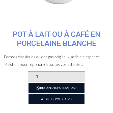
POT À LAIT OU À CAFÉ EN
PORCELAINE BLANCHE
Formes classiques ou designs originaux, article élégant et
résistant pour répondre à toutes vos attentes.
quantité
de
Pot
BESOIN D'INFORMATION?
à
lait
AJOUTER POUR DEVIS
ou
à