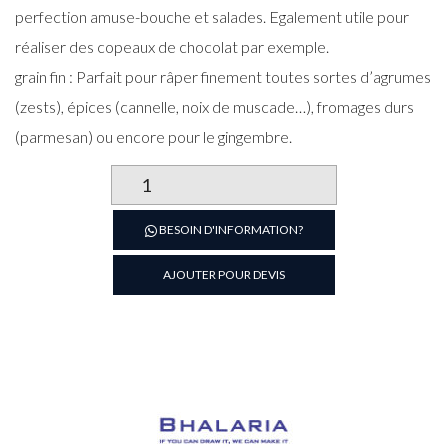
perfection amuse-bouche et salades. Egalement utile pour
réaliser des copeaux de chocolat par exemple.
grain fin : Parfait pour râper finement toutes sortes d’agrumes
(zests), épices (cannelle, noix de muscade…), fromages durs
(parmesan) ou encore pour le gingembre.
quantité
de
Râpe
BESOIN D'INFORMATION?
à
légumes
AJOUTER POUR DEVIS
4
faces
en
inox