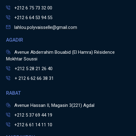
+212 6 75 73 32 00
+212 6 64 53 94 55
lahlou.polyvaisselle@gmail.com
AGADIR
Avenue Abderrahim Bouabid (El Hamra) Résidence
Mokhtar Soussi
+212 5 28 21 26 40
+ 212 6 62 66 38 31
RABAT
Avenue Hassan II, Magasin 3(221) Agdal
+212 5 37 69 44 19
+212 6 61 14 11 10