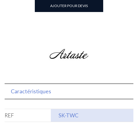
carré
AJOUTER POUR DEVIS
2oz
Caractéristiques
REF
SK-TWC