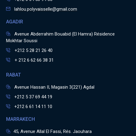
lahlou.polyvaisselle@gmail.com
AGADIR
Avenue Abderrahim Bouabid (El Hamra) Résidence
Mokhtar Soussi
+212 5 28 21 26 40
+ 212 6 62 66 38 31
RABAT
Avenue Hassan II, Magasin 3(221) Agdal
+212 5 37 69 44 19
+212 6 61 14 11 10
MARRAKECH
45, Avenue Allal El Fassi, Rés. Jaouhara