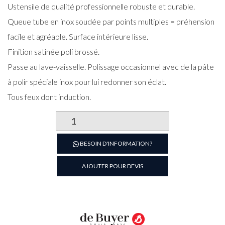
Ustensile de qualité professionnelle robuste et durable.
Queue tube en inox soudée par points multiples = préhension
facile et agréable. Surface intérieure lisse.
Finition satinée poli brossé.
Passe au lave-vaisselle. Polissage occasionnel avec de la pâte
à polir spéciale inox pour lui redonner son éclat.
Tous feux dont induction.
quantité
de
SAUTEUSE
BESOIN D'INFORMATION?
DROITE
PRIM
AJOUTER POUR DEVIS
APPETY
Ø24CM