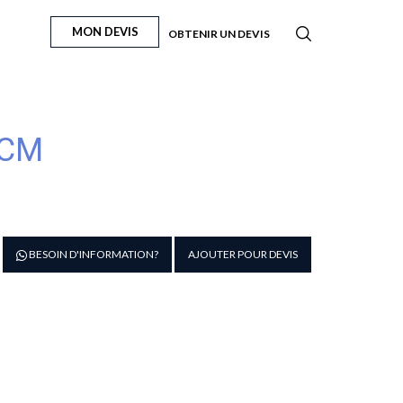
MON DEVIS
OBTENIR UN DEVIS
 CM
antité
BESOIN D'INFORMATION?
AJOUTER POUR DEVIS
e
CIE
ENOISE
5
M