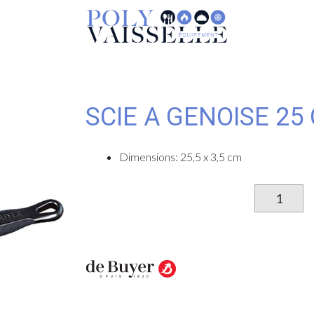
SCIE A GENOISE 25
Dimensions: 25,5 x 3,5 cm
qu
d
S
A
G
2
C