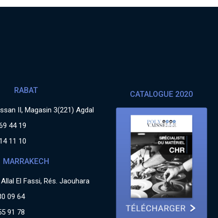
RABAT
CATALOGUE 2020
san II, Magasin 3(221) Agdal
69 44 19
14 11 10
MARRAKECH
Allal El Fassi, Rés. Jaouhara
30 09 64
55 91 78